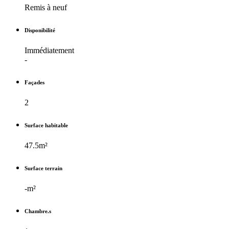
Remis à neuf
Disponibilité
Immédiatement
-
Façades
2
Surface habitable
47.5m²
Surface terrain
-m²
Chambre.s