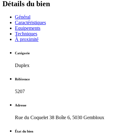
Détails du bien
Général
Caractéristiques
Equipements
Techniques
À proximité
Catégorie
Duplex
Référence
5207
Adresse
Rue du Coquelet 38 Boîte 6, 5030 Gembloux
État du bien